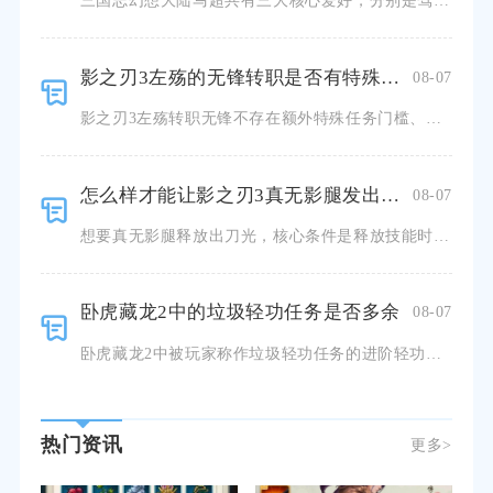
三国志幻想大陆马超共有三大核心爱好，分别是驾驭铁骑冲锋作战、擂鼓奏乐、狩猎纵马，三类爱好完整贯穿角色
影之刃3左殇的无锋转职是否有特殊要求或限制
08-07
影之刃3左殇转职无锋不存在额外特殊任务门槛、道具消耗或者单次选择永久锁定的硬性限制，仅需要满足等级与
怎么样才能让影之刃3真无影腿发出刀光
08-07
想要真无影腿释放出刀光，核心条件是释放技能时保持空中状态，同时满足足够杀意支撑技能完整多段释放，缺少
卧虎藏龙2中的垃圾轻功任务是否多余
08-07
卧虎藏龙2中被玩家称作垃圾轻功任务的进阶轻功任务并不多余，只是任务流程的设计缺陷，容易让追求效率的玩
热门资讯
更多>