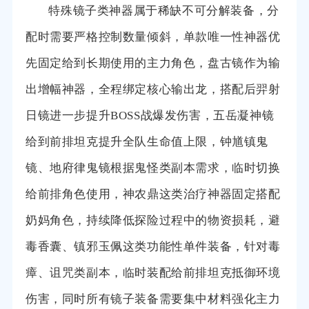
特殊镜子类神器属于稀缺不可分解装备，分
配时需要严格控制数量倾斜，单款唯一性神器优
先固定给到长期使用的主力角色，盘古镜作为输
出增幅神器，全程绑定核心输出龙，搭配后羿射
日镜进一步提升BOSS战爆发伤害，五岳凝神镜
给到前排坦克提升全队生命值上限，钟馗镇鬼
镜、地府律鬼镜根据鬼怪类副本需求，临时切换
给前排角色使用，神农鼎这类治疗神器固定搭配
奶妈角色，持续降低探险过程中的物资损耗，避
毒香囊、镇邪玉佩这类功能性单件装备，针对毒
瘴、诅咒类副本，临时装配给前排坦克抵御环境
伤害，同时所有镜子装备需要集中材料强化主力