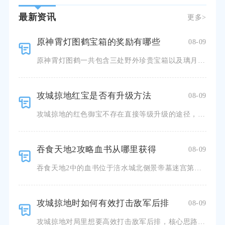
最新资讯
更多>
原神霄灯图鹤宝箱的奖励有哪些
08-09
原神霄灯图鹤一共包含三处野外珍贵宝箱以及璃月港最终三处华丽宝箱，全部开启后总计可获得原石、摩拉、角色
攻城掠地红宝是否有升级方法
08-09
攻城掠地的红色御宝不存在直接等级升级的途径，红宝无法像兵器、宝石一样投入材料提升基础品级，想要进一步
吞食天地2攻略血书从哪里获得
08-09
吞食天地2中的血书位于涪水城北侧景帝墓迷宫第三层的宝箱之内，是解锁葭萌关收服马超、马岱主线剧情的刚需
攻城掠地时如何有效打击敌军后排
08-09
攻城掠地对局里想要高效打击敌军后排，核心思路是依靠迂回突击武将、贯穿型战法搭配针对性阵法，优先切断敌