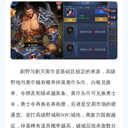
刷野与剿灭黄巾是基础且稳定的来源，高级
野地与黄巾贼有概率掉落黄巾头巾、白银兑换
券、令牌及初级卓越装备。黄巾头巾可兑换勇士
令，勇士令再换名将画册，后者是交易市场的硬
通货。攻打高级野城和NPC城池，离敌方国都越
近，掉落稀有道具概率越高，破城后按杀敌数分