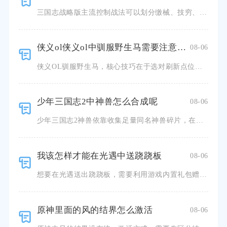
三国志战略版主流控制战法可以划分缴械、技穷、震慑、虚弱、混乱、嘲讽六大体系，不同控制机制拥有专属克制
侠义ol侠义ol中驯服野生马需要注意哪些技巧
08-06
侠义OL驯服野生马，核心技巧在于选对刷新点位、提前备齐道具、控制靠近节奏，驯服过程稳定控力，同时规避
少年三国志2中神兽怎么合成呢
08-06
少年三国志2神兽依靠收集足量同名神兽碎片，在神兽系统界面完成合成，解锁全新神兽本体。想要进行神兽合成
我该怎样才能在光遇中送跷跷板
08-06
想要在光遇送出跷跷板，需要利用游戏内置礼包赠礼功能，满足全部前置条件后，面对面发起赠礼邀约并完成支付
原神里面的风的结界怎么激活
08-06