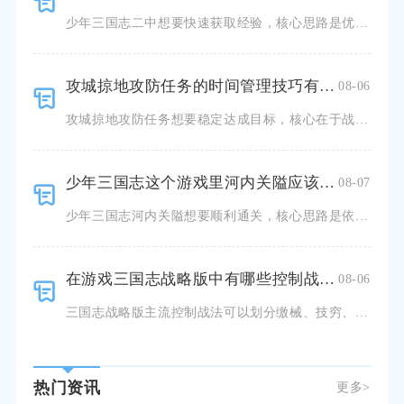
少年三国志二中想要快速获取经验，核心思路是优先推进主线副本、高效利用体力扫荡，搭配每日任务、军团玩法
攻城掠地攻防任务的时间管理技巧有哪些
08-06
攻城掠地攻防任务想要稳定达成目标，核心在于战前布局、战时节奏把控与资源错峰调配，避免兵力分散、无效往
少年三国志这个游戏里河内关隘应该怎么过
08-07
少年三国志河内关隘想要顺利通关，核心思路是依靠控制链限制敌方前排持续输出，搭配单点爆发优先清除后排治
在游戏三国志战略版中有哪些控制战法可以实施
08-06
三国志战略版主流控制战法可以划分缴械、技穷、震慑、虚弱、混乱、嘲讽六大体系，不同控制机制拥有专属克制
热门资讯
更多>