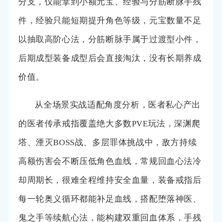
分支，仅能拿到小额元宝、经验与分筋断脉手残
件，经验只能短期提升角色等级，元宝数量不足
以抽取高阶心法，分筋断脉手属于过渡型小件，
后期成型装备成型后会直接淘汰，没有长期养成
价值。
从全场景实战适配角度分析，医者私心产出
的医者传承戒指覆盖绝大多数PVE玩法，深渊爬
塔、湮灭BOSS战、多层罪体挑战中，敌方持续
高额伤害会不断压低角色血线，常规回血心法冷
却周期长，很难全程维持安全血量，装备戒指后
每一轮奥义循环都能补足血线，搭配堕落神医、
鬼之手等续航心法，能构建双重回血体系，手残