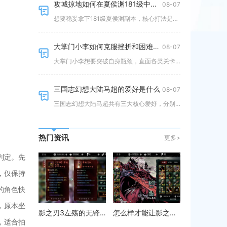
攻城掠地如何在夏侯渊181级中取胜
08-07
想要稳妥拿下181级夏侯渊副本，核心打法是利用山地地形特性搭配固定武将排阵，把控战法释放节点，再通过套装、战车、阵法三重
大掌门小李如何克服挫折和困难持续成长
08-07
大掌门小李想要突破自身瓶颈，直面各类关卡与养成阻碍实现稳步进阶，核心在于合理分配资源、精准搭配武学阵容、放平心态反复打磨
三国志幻想大陆马超的爱好是什么
08-07
三国志幻想大陆马超共有三大核心爱好，分别是驾驭铁骑冲锋作战、擂鼓奏乐、狩猎纵马，三类爱好完整贯穿角色传记、出游互动、活动
热门资讯
更多>
判定。先
，仅保持
的角色快
，原本坐
影之刃3左殇的无锋转职是否有特殊要求或限制
怎么样才能让影之刃3真无影腿发出刀光
，适合拍