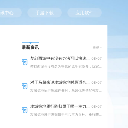
讯中心
手游下载
应用软件
最新资讯
更多>
梦幻西游中有没有办法可以快速获取铁鼠
08-07
梦幻西游并没有名为铁鼠的原生召唤兽，玩家口中所说的铁鼠大多是出现认知混淆，想要快速拿到对应定位的召唤兽，可以优先选择鼠先
对于马超来说攻城掠地时最适合哪些技能
08-07
攻城掠地执行攻城任务时，马超优先搭配强攻、强壮、突击类属性技能，辅以适量掌控，兵书选择武锋、破阵，装备套装优选驱虎，战斗
攻城掠地雁行阵归属于哪一主力兵种
08-07
攻城掠地雁行阵归属于弓兵主力兵种。雁行阵是游戏内专为弓兵设计的核心阵法，整套阵法所有增益机制都围绕远程弓兵打造，和锋矢阵