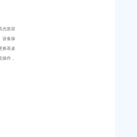
高光崽容
。设备操
更换茶桌
套操作，