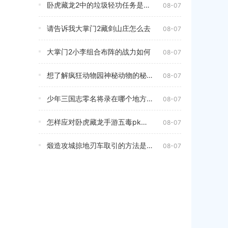
卧虎藏龙2中的垃圾轻功任务是否多余
08-07
请告诉我大掌门2藏剑山庄怎么去
08-07
大掌门2小李组合布阵的战力如何
08-07
想了解疯狂动物园神秘动物的秘籍攻略吗
08-07
少年三国志零名将录在哪个地方可以找到
08-07
怎样应对卧虎藏龙手游五毒pk中的各种挑战
08-07
煅造攻城掠地刃车取引的方法是什么
08-07