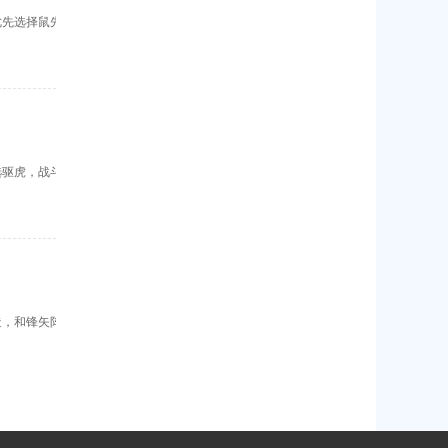
优先选择鼠先
选驱虎，战斗
造，和锋矢阵