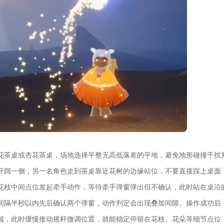
花茶桌或杏花茶桌，场地选择平整无高低落差的平地，避免地形碰撞干扰
开阔一侧，另一名角色走到茶桌靠近花树的边缘站位，不要直接踩上桌面
花枝中间点位发起牵手动作，等待牵手弹窗弹出但不确认，此时站在桌沿
间隔半秒以内先后确认两个弹窗，动作判定会出现叠加间隙。操作成功后
域，此时缓慢推动摇杆微调位置，就能稳定停留在花枝、花朵等细节点位