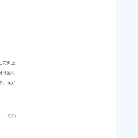
在花树上
身能量耗
作。无好
更多>