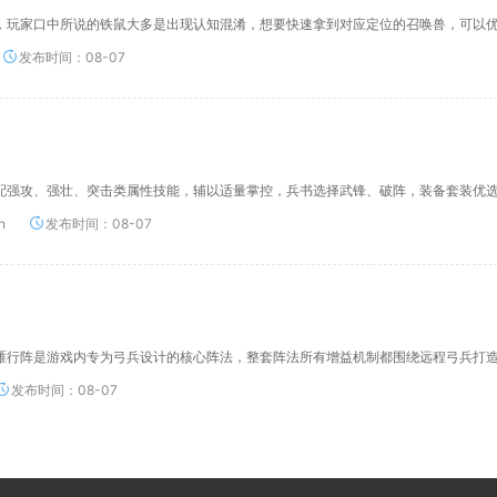
，玩家口中所说的铁鼠大多是出现认知混淆，想要快速拿到对应定位的召唤兽，可以
发布时间：08-07
配强攻、强壮、突击类属性技能，辅以适量掌控，兵书选择武锋、破阵，装备套装优
n
发布时间：08-07
雁行阵是游戏内专为弓兵设计的核心阵法，整套阵法所有增益机制都围绕远程弓兵打
发布时间：08-07