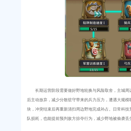
长期运营阶段需要做好野地轮换与风险取舍，主城周
后主动放弃，减少分散驻守带来的兵力压力，遭遇大规模
块，冲突结束后再重新清扫周边野地完成补占。日常科技
队损耗，也能提前预判敌方掠夺行为，减少野地被偷袭丢