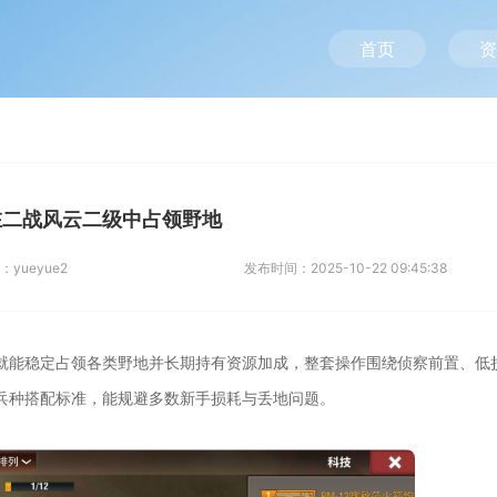
首页
资
在二战风云二级中占领野地
：
yueyue2
发布时间：
2025-10-22 09:45:38
就能稳定占领各类野地并长期持有资源加成，整套操作围绕侦察前置、低
兵种搭配标准，能规避多数新手损耗与丢地问题。