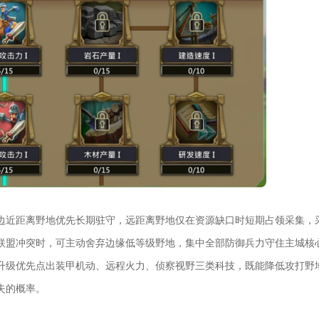
边近距离野地优先长期驻守，远距离野地仅在资源缺口时短期占领采集，
联盟冲突时，可主动舍弃边缘低等级野地，集中全部防御兵力守住主城核
升级优先点出装甲机动、远程火力、侦察视野三类科技，既能降低攻打野
失的概率。