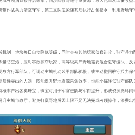
完成占领后直接开启采集，同步回收野地存量资源，最大化单次出征收益
携带作战兵力清空守军，第二支队伍紧随其后执行占领指令，利用野地守
减机制，地块每日自动降低等级，同时会被其他玩家侦察进攻，驻守兵力
少量防空炮，应对零散掠夺玩家，高等级高产野地需要混合驻守编队，反
现敌方行军部队，可调动主城机动装甲部队驰援，或主动撤回驻守兵力保
勤属性突出的人选，既能提升野地资源采集效率，也能小幅降低驻守部队
有概率产出各类珠宝，珠宝可用于军官进阶与军衔提升，形成资源循环闭
提升主城市政厅，避免打赢野地后因上限不足无法完成占领操作，浪费出