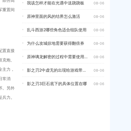
。部分高
我该怎样才能在光遇中送跷跷板
08-06
军重置间
原神里面的风的结界怎么激活
08-06
乱斗西游2哪些角色适合组队使用
08-06
为什么攻城掠地需要获得翻倍券
08-06
配置直接
原神璃龙解密的过程中需要使用哪些物品
08-06
坦克炮、
全主力，
影之刃2中虚无的出现给游戏带来了什么
08-06
日常消
影之刃3巨石底下的具体位置在哪
08-06
环。另外
征兵力。