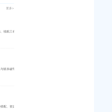
更多>
伤、续航三者
性与斩杀破甲
种搭配、资源