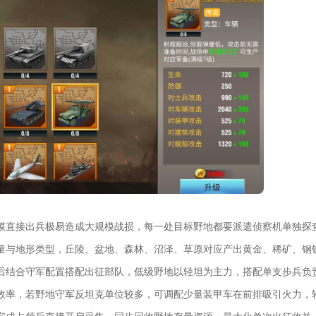
模直接出兵极易造成大规模战损，每一处目标野地都要派遣侦察机单独探
量与地形类型，丘陵、盆地、森林、沼泽、草原对应产出黄金、稀矿、钢
后结合守军配置搭配出征部队，低级野地以轻坦为主力，搭配单支步兵负
效率，若野地守军反坦克单位较多，可调配少量装甲车在前排吸引火力，