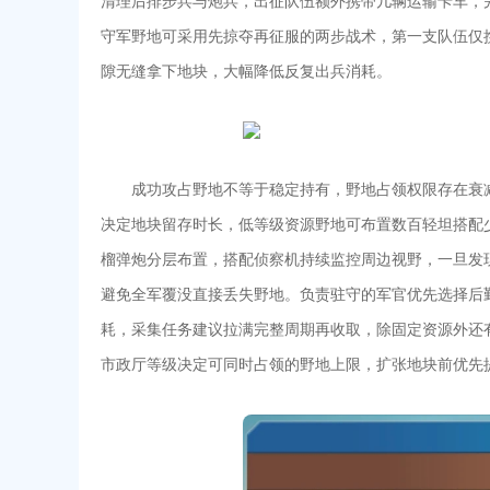
清理后排步兵与炮兵，出征队伍额外携带几辆运输卡车，
守军野地可采用先掠夺再征服的两步战术，第一支队伍仅
隙无缝拿下地块，大幅降低反复出兵消耗。
成功攻占野地不等于稳定持有，野地占领权限存在衰
决定地块留存时长，低等级资源野地可布置数百轻坦搭配
榴弹炮分层布置，搭配侦察机持续监控周边视野，一旦发
避免全军覆没直接丢失野地。负责驻守的军官优先选择后
耗，采集任务建议拉满完整周期再收取，除固定资源外还
市政厅等级决定可同时占领的野地上限，扩张地块前优先