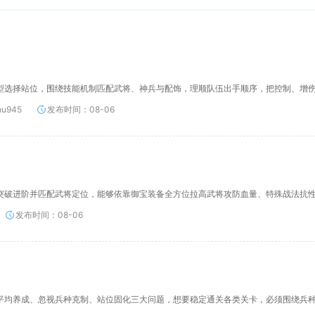
型选择站位，围绕技能机制匹配武将、神兵与配饰，理顺队伍出手顺序，把控制、增
u945
发布时间：08-06
突破进阶并匹配武将定位，能够依靠御宝装备全方位拉高武将攻防血量、特殊战法抗
发布时间：08-06
平均养成、忽视兵种克制、站位固化三大问题，想要稳定通关各类关卡，必须围绕兵