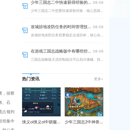
少年三国志二中快速获得经验的方法有哪些
08-06
少年三国志二中想要快速获取经验，核心思路是优先推进主线副本、高效利用体力扫荡，搭配每日任务、军团玩法与经验副本稳定获取收
攻城掠地攻防任务的时间管理技巧有哪些
08-06
攻城掠地攻防任务想要稳定达成目标，核心在于战前布局、战时节奏把控与资源错峰调配，避免兵力分散、无效往返造成推进停滞。攻防
在游戏三国志战略版中有哪些控制战法可以实施
08-06
三国志战略版主流控制战法可以划分缴械、技穷、震慑、虚弱、混乱、嘲讽六大体系，不同控制机制拥有专属克制目标，开荒、社稷兵书
热门资讯
更多>
查，侦察
铁、石
责占领判
轻坦集中
侠义ol侠义ol中驯服野生马需要注意哪些技巧
少年三国志2中神兽怎么合成呢