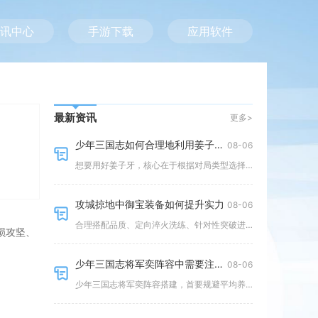
讯中心
手游下载
应用软件
最新资讯
更多>
少年三国志如何合理地利用姜子牙的搭配技巧
08-06
想要用好姜子牙，核心在于根据对局类型选择站位，围绕技能机制匹配武将、神兵与配饰，理顺队伍出手顺序，把控制、增伤、续航三者
攻城掠地中御宝装备如何提升实力
08-06
合理搭配品质、定向淬火洗练、针对性突破进阶并匹配武将定位，能够依靠御宝装备全方位拉高武将攻防血量、特殊战法抗性与斩杀破甲
损攻坚、
少年三国志将军奕阵容中需要注意哪些问题
08-06
少年三国志将军奕阵容搭建，首要规避平均养成、忽视兵种克制、站位固化三大问题，想要稳定通关各类关卡，必须围绕兵种搭配、资源