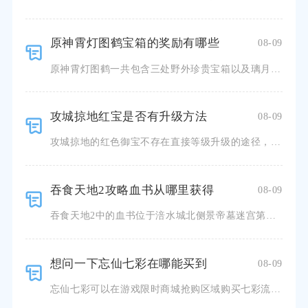
原神霄灯图鹤宝箱的奖励有哪些
08-09
原神霄灯图鹤一共包含三处野外珍贵宝箱以及璃月港最终三处华丽宝箱，全部开启后总计可获得原石、摩拉、角色
攻城掠地红宝是否有升级方法
08-09
攻城掠地的红色御宝不存在直接等级升级的途径，红宝无法像兵器、宝石一样投入材料提升基础品级，想要进一步
吞食天地2攻略血书从哪里获得
08-09
吞食天地2中的血书位于涪水城北侧景帝墓迷宫第三层的宝箱之内，是解锁葭萌关收服马超、马岱主线剧情的刚需
想问一下忘仙七彩在哪能买到
08-09
忘仙七彩可以在游戏限时商城抢购区域购买七彩流光宝匣获取碎片，同时能够在拍卖行、主城摆摊市场收购其他玩