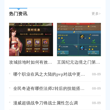
热门资讯
更多>
攻城掠地时如何有效打击敌军后排
王国纪元边境之门第7章关卡1可以获得什么奖励
哪个职业在风之大陆的pvp对战中更具优势
08-09
全民奇迹有哪些法师2转后的技能搭配推荐
08-09
漫威超级战争刀锋战士属性怎么调
08-09