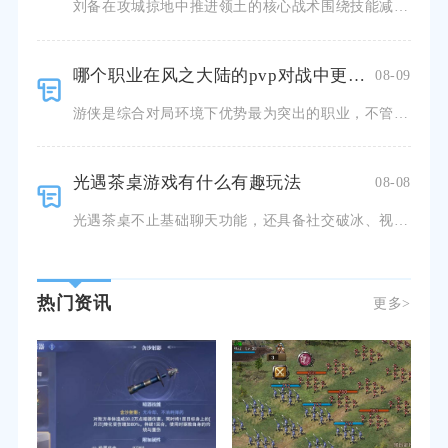
刘备在攻城掠地中推进领土的核心战术围绕技能减益牵制、幻影节点控制、桃园阵容联动、路线梯度推进四项体系
哪个职业在风之大陆的pvp对战中更具优势
08-09
游侠是综合对局环境下优势最为突出的职业，不管是1v1竞技场、遗迹对决，还是圣团夺宝、荒野团战等大规模
光遇茶桌游戏有什么有趣玩法
08-08
光遇茶桌不止基础聊天功能，还具备社交破冰、视角瞬移跑图、整蛊互动、定格拍照四种核心趣味玩法，既能用来
热门资讯
更多>