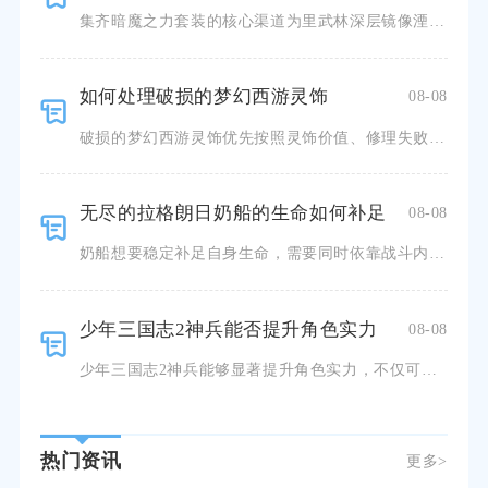
集齐暗魔之力套装的核心渠道为里武林深层镜像湮灭副本，辅以无尽劫境高层作为补充掉落途径，合理规划副本体
如何处理破损的梦幻西游灵饰
08-08
破损的梦幻西游灵饰优先按照灵饰价值、修理失败次数选择普通修理、珍珠或乾坤石修复，无修复价值则进行摆摊
无尽的拉格朗日奶船的生命如何补足
08-08
奶船想要稳定补足自身生命，需要同时依靠战斗内应急维修机制、舰队阵型保护、技术值合理分配以及战后持续补
少年三国志2神兵能否提升角色实力
08-08
少年三国志2神兵能够显著提升角色实力，不仅可以直观增加武将面板属性，还能解锁专属战斗技能、多样养成增
热门资讯
更多>