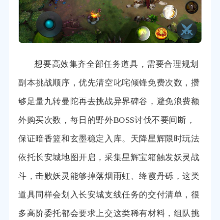
想要高效集齐全部任务道具，需要合理规划
副本挑战顺序，优先清空叱咤倾锋免费次数，攒
够足量九转曼陀再去挑战异界碑谷，避免浪费额
外购买次数，每日的野外BOSS讨伐不要间断，
保证暗香篮和玄墨稳定入库。天降星辉限时玩法
依托长安城地图开启，采集星辉宝箱触发妖灵战
斗，击败妖灵能够掉落烟雨虹、绛霞丹砾，这类
道具同样会划入长安城支线任务的交付清单，很
多高阶委托都会要求上交这类稀有材料，组队挑