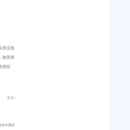
反弹压低
，散装搭
数值挂
更多>
解决中期兵