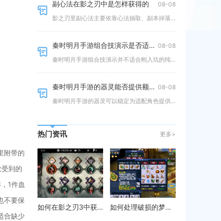
副心法在影之刃中是怎样获得的
08-08
影之刃里副心法主要依靠心法抽取、副本掉落、商店兑换、活动奖励四种渠道获取，同时解锁副心法槽位还需要集齐真龙、龙家至尊系列
秦时明月手游组合技演示是否适合新手
08-08
秦时明月手游组合技演示并不适合刚入坑的纯新手直接照搬使用，更适合拥有一定游戏基础、熟悉核心战斗机制之后再进行参考学习。组
秦时明月手游的器灵能否提供额外的能力
08-08
秦时明月手游的器灵可以稳定为适配角色提供多重实战额外能力，不只是基础数值加成，还包含专属战斗技能、阵容联动增益、特殊战斗
热门资讯
更多>
里附带的
砍受到的
，1件血
也不要保
如何在影之刃3中获得暗魔之力套装
如何处理破损的梦幻西游灵饰
适合缺少