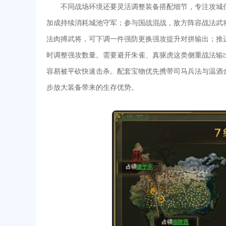
不同战场环境还要灵活调整装备搭配细节，专注攻城任
加成持续消耗城池守军；参与国战混战，敌方阵容战法武
法肉搏武将，可下调一件强防更换强攻提升对拼输出；推进
时调整强攻数量。需要避开朱雀、真驱虎这类侧重战法输
容易被平砍快速击杀。配套宝物优先携带司马兵法与温酒
步放大装备带来的生存优势。