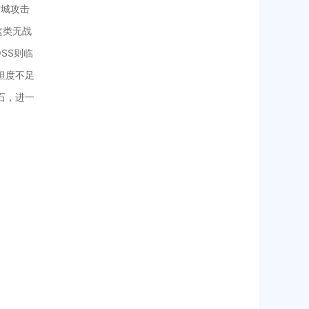
攻城攻击
这类无战
SS则临
坦度不足
石，进一