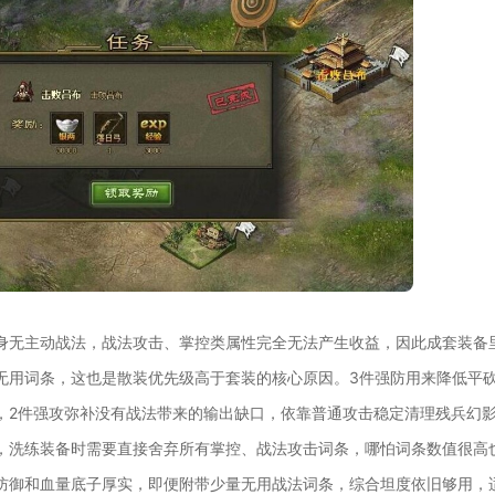
身无主动战法，战法攻击、掌控类属性完全无法产生收益，因此成套装备
无用词条，这也是散装优先级高于套装的核心原因。3件强防用来降低平
，2件强攻弥补没有战法带来的输出缺口，依靠普通攻击稳定清理残兵幻影
，洗练装备时需要直接舍弃所有掌控、战法攻击词条，哪怕词条数值很高
防御和血量底子厚实，即便附带少量无用战法词条，综合坦度依旧够用，