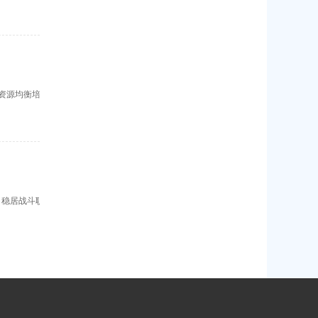
资源均衡培
，稳居战斗职