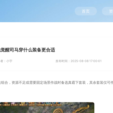
首页
资
地觉醒司马穿什么装备更合适
作者：
小宇
发布时间：
2025-08-08 17:00:01
散装组合，资源不足或需要固定场景作战时备选真霸下套装，其余套装仅可