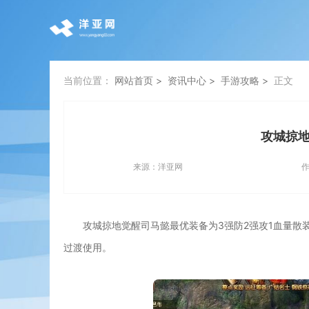
当前位置：
网站首页
资讯中心
手游攻略
正文
攻城掠
来源：
洋亚网
攻城掠地觉醒司马懿最优装备为3强防2强攻1血量
过渡使用。