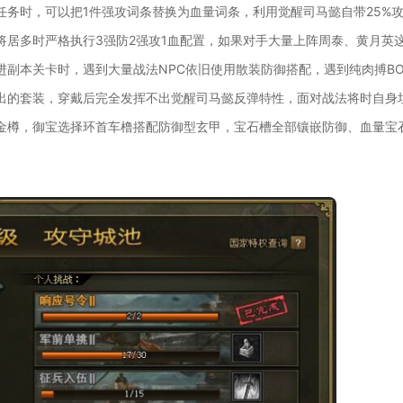
务时，可以把1件强攻词条替换为血量词条，利用觉醒司马懿自带25%
将居多时严格执行3强防2强攻1血配置，如果对手大量上阵周泰、黄月英
副本关卡时，遇到大量战法NPC依旧使用散装防御搭配，遇到纯肉搏BO
出的套装，穿戴后完全发挥不出觉醒司马懿反弹特性，面对战法将时自身
金樽，御宝选择环首车橹搭配防御型玄甲，宝石槽全部镶嵌防御、血量宝