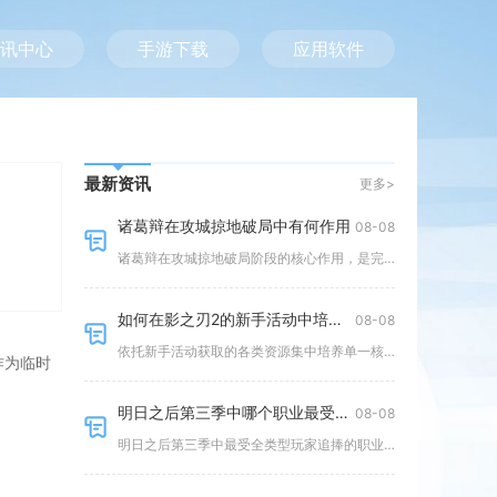
讯中心
手游下载
应用软件
最新资讯
更多>
诸葛辩在攻城掠地破局中有何作用
08-08
诸葛辩在攻城掠地破局阶段的核心作用，是完成10级六韬兵书向二十四篇的永久进阶，打通诸葛破局后续的战力提升通道，解决中期兵
如何在影之刃2的新手活动中培养自己的伙伴
08-08
依托新手活动获取的各类资源集中培养单一核心伙伴，搭建稳定开荒阵容，是影之刃2新手阶段培养伙伴最高效的方式，分散资源均衡培
作为临时
明日之后第三季中哪个职业最受追捧
08-08
明日之后第三季中最受全类型玩家追捧的职业是步枪兵，该职业凭借全场景适配、养成门槛弹性大、团战与单刷双优的特性，稳居战斗职