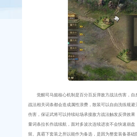
觉醒司马懿核心机制是百分百反弹敌方战法伤害，自
战法相关词条都会造成属性浪费，散装可以自由洗练规避
伤害，保证武将可以持续站场承接敌方战法触发反弹效果
量词条拉长作战续航，面对多波次连续进攻不会快速崩盘
留。真霸下套装之所以能作为备选，是因为整套装备基础