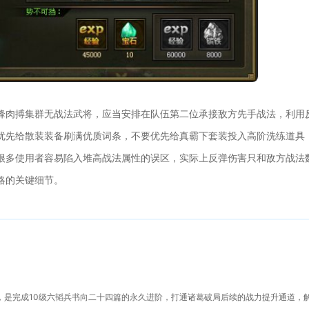
锋肉搏集群无战法武将，应当安排在队伍第二位承接敌方先手战法，利用
优先给散装装备刷满优质词条，不要优先给真霸下套装投入高阶洗练道具
很多使用者容易陷入堆高战法属性的误区，实际上反弹伤害只和敌方战法
略的关键细节。
，是完成10级六韬兵书向二十四篇的永久进阶，打通诸葛破局后续的战力提升通道，