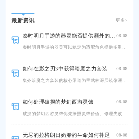
最新资讯
更多>
秦时明月手游的器灵能否提供额外的能力
08-08
秦时明月手游的器灵可以稳定为适配角色提供多重实战额外能力，不只是基础数值加成，还包含专属战斗技能、阵
如何在影之刃3中获得暗魔之力套装
08-08
集齐暗魔之力套装的核心渠道为里武林深层镜像湮灭副本，辅以无尽劫境高层作为补充掉落途径，合理规划副本体
如何处理破损的梦幻西游灵饰
08-08
破损的梦幻西游灵饰优先按照灵饰价值、修理失败次数选择普通修理、珍珠或乾坤石修复，无修复价值则进行摆摊
无尽的拉格朗日奶船的生命如何补足
08-08