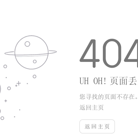
有过多套路，长期游玩能够慢慢集齐神将与毕业
装备，不管是偶尔上线休闲闯关，还是加入军团
参与国战，都能获得不错的游戏体验，适合喜欢
三国题材养成类手游的玩家长期体验。
更多游戏
更多
+
三国连环战
查看详情
游戏类型：手游下载
游戏大小：81.38MB
洪荒天道2主宰
查看详情
游戏类型：手游下载
游戏大小：35.78MB