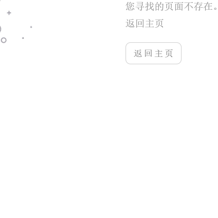
查看详情
游戏类型：手游下载
游戏大小：28.36MB
泡泡龙
查看详情
游戏类型：手游下载
游戏大小：18.55MB
碰碰糖果
查看详情
游戏类型：手游下载
游戏大小：59.41MB
来捏小怪兽
查看详情
游戏类型：手游下载
游戏大小：45.18MB