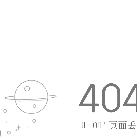
更多游戏
更多
+
传说中的合合岛
查看详情
游戏类型：手游下载
游戏大小：83.91MB
侠名记
查看详情
游戏类型：手游下载
游戏大小：92.18MB
一念江湖
查看详情
游戏类型：手游下载
游戏大小：35.78MB
梦幻大唐